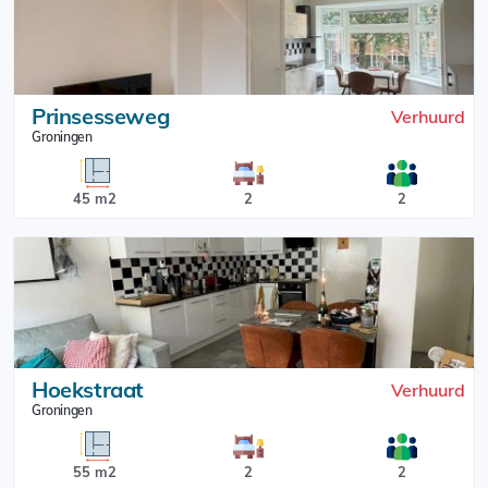
Prinsesseweg
Verhuurd
Groningen
45 m2
2
2
Hoekstraat
Verhuurd
Groningen
55 m2
2
2