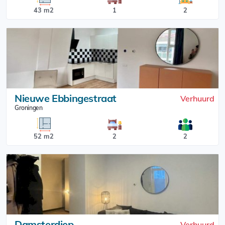
43 m2
1
2
Nieuwe Ebbingestraat
Verhuurd
Groningen
52 m2
2
2
Damsterdiep
Verhuurd