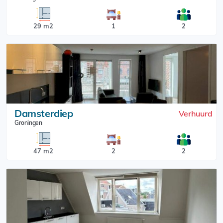
29 m2
1
2
Damsterdiep
Verhuurd
Groningen
47 m2
2
2