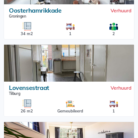
Oosterhamrikkade
Verhuurd
Groningen
34 m2
1
2
Lovensestraat
Verhuurd
Tilburg
26 m2
Gemeubileerd
1