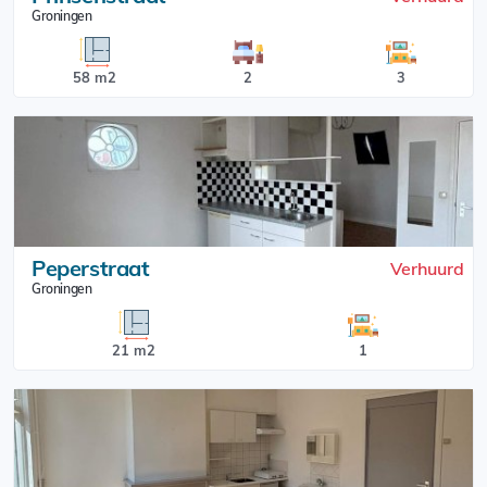
Groningen
58 m2
2
3
Peperstraat
Verhuurd
Groningen
21 m2
1