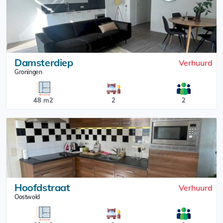
Damsterdiep
Verhuurd
Groningen
48 m2
2
2
Hoofdstraat
Verhuurd
Oostwold