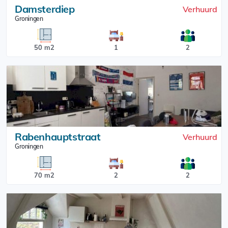
Damsterdiep
Verhuurd
Groningen
50 m2
1
2
Rabenhauptstraat
Verhuurd
Groningen
70 m2
2
2