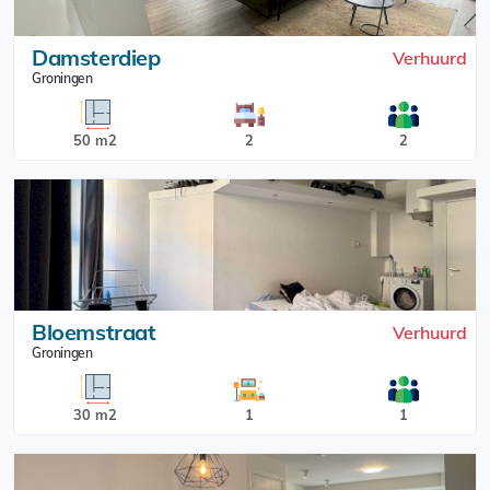
Damsterdiep
Verhuurd
Groningen
50 m2
2
2
Bloemstraat
Verhuurd
Groningen
30 m2
1
1