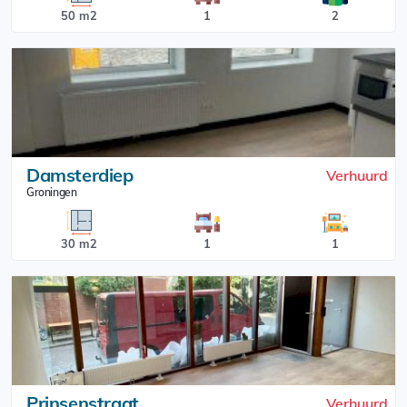
50 m2
1
2
Damsterdiep
Verhuurd
Groningen
30 m2
1
1
Prinsenstraat
Verhuurd