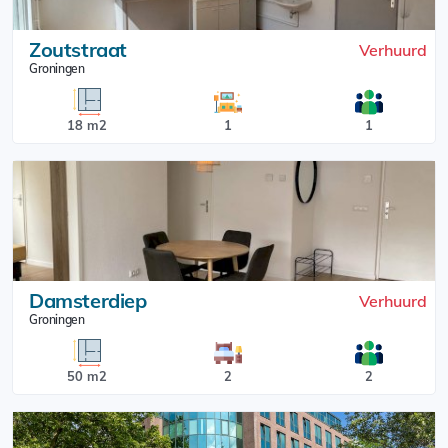
Zoutstraat
Verhuurd
Groningen
18 m2
1
1
Damsterdiep
Verhuurd
Groningen
50 m2
2
2