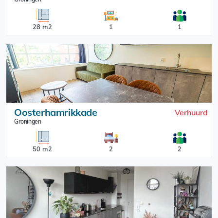
28 m2
1
1
Oosterhamrikkade
Verhuurd
Groningen
50 m2
2
2