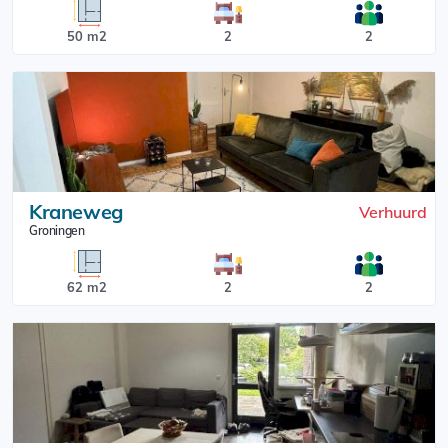
50 m2
2
2
Kraneweg
Verhuurd
Groningen
62 m2
2
2