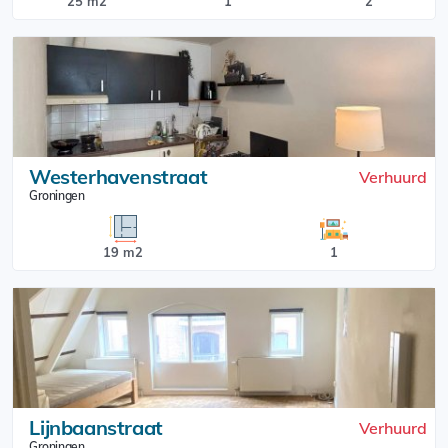
25 m2
1
2
Westerhavenstraat
Verhuurd
Groningen
19 m2
1
Lijnbaanstraat
Verhuurd
Groningen