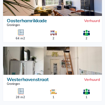
Oosterhamrikkade
Verhuurd
Groningen
64 m2
2
2
Westerhavenstraat
Verhuurd
Groningen
28 m2
1
1