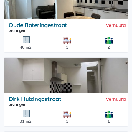
Oude Boteringestraat
Verhuurd
Groningen
40 m2
1
2
Dirk Huizingastraat
Verhuurd
Groningen
31 m2
1
1