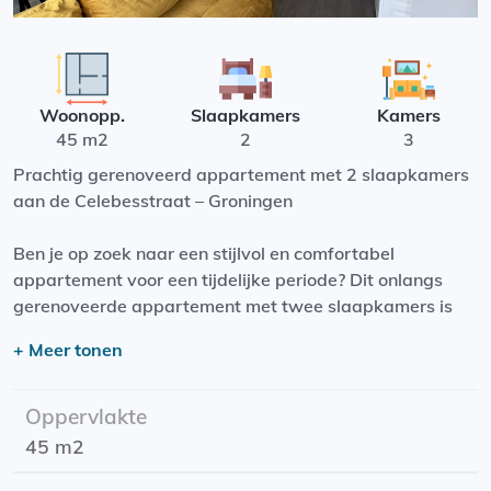
Woonopp.
Slaapkamers
Kamers
45 m2
2
3
Prachtig gerenoveerd appartement met 2 slaapkamers
aan de Celebesstraat – Groningen
Ben je op zoek naar een stijlvol en comfortabel
appartement voor een tijdelijke periode? Dit onlangs
gerenoveerde appartement met twee slaapkamers is
vanaf 1 juli 2025 beschikbaar in de sfeervolle
+ Meer tonen
Celebesstraat in Groningen!
Het appartement
Oppervlakte
45 m2
Woonruimte: Ruime en lichte woonkamer, ideaal om te
ontspannen.