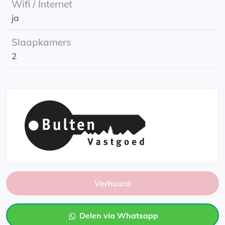
Wifi / Internet
Keuken: Moderne keuken met ingebouwde apparatuur
ja
zoals een koelkast, vaatwasser, combi-magnetron en
een kookplaat.
Slaapkamers
Badkamer: Stijlvolle badkamer inclusief toilet.
2
Slaapkamers: Twee comfortabele slaapkamers, perfect
voor een stel, vrienden of collega’s.
Praktische informatie
Huurprijs: Inclusief gas, water, licht én internet.
Ingangsdatum: 1 juli 2025.
Energielabel: A
De buurt
Verhuurd
D...
Delen via Whatsapp