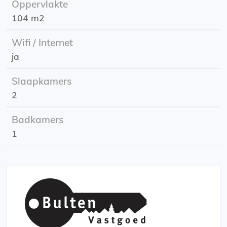
Oppervlakte
104 m2
Energielabel: in behandeling
Locatie: Blekerstraat
Wifi / Internet
Huurperiode: minimaal 1 jaar, daarna onbepaalde tijd
ja
Ingangsdatum: 01-03-2024
Huurprijs: €1.700,00 Incl. (g/w/l & internet)
Slaapkamers
2
Badkamers
1