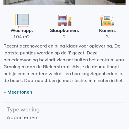
Woonopp.
Slaapkamers
Kamers
104 m2
2
3
Recent gerenoveerd en bijna klaar voor oplevering. De
laatste puntjes worden op de 'i' gezet. Deze
benedenwoning bevindt zich net buiten het centrum van
Groningen aan de Blekerstraat. Als je de deur uitloopt
heb je een meerdere winkel- en horecagelegenheden in
de buurt. Daarnaast ben je met slechts 5 minuten in het
Noorderplantsoen.
+ Meer tonen
Het is een zeer lichte benedenwoning. De woning is
voorzien van een eigen keuken met koelkast en inbouw
Type woning
afwasmachine. Daarnaast is het appartement voorzien
Appartement
van twee slaapkamers, interne berging, badkamer en
separaat toilet.