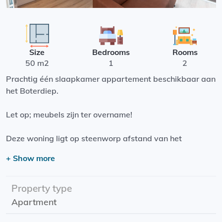
Size
Bedrooms
Rooms
50 m2
1
2
Prachtig één slaapkamer appartement beschikbaar aan
het Boterdiep.
Let op; meubels zijn ter overname!
Deze woning ligt op steenworp afstand van het
Noorderplantsoen, ideaal voor warme zomerdagen.
+ Show more
Daarnaast zijn winkels en supermarkten om de hoek en
is de Grote Markt op een kleine 10 minuten loopafstand
(of een kleine 3 minuten fietsen)!
Property type
Apartment
Deze woonruimte is volledig van alle gemakken
voorzien. Denk hierbij aan vloerverwarming, een luxe