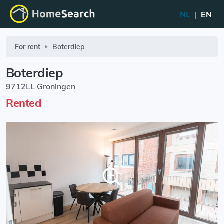
NL
|
EN
For rent
Boterdiep
Boterdiep
9712LL Groningen
Rented